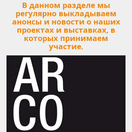
В данном разделе мы
регулярно выкладываем
анонсы и новости о наших
проектах и выставках, в
которых принимаем
участие.