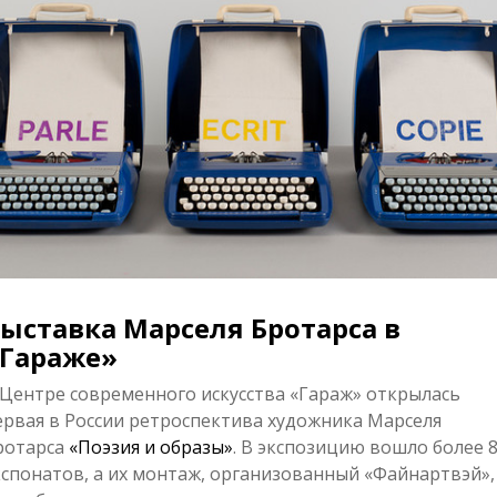
ыставка Марселя Бротарса в
Гараже»
 Центре современного искусства «Гараж» открылась
ервая в России ретроспектива художника Марселя
ротарса
«Поэзия и образы»
. В экспозицию вошло более 
кспонатов, а их монтаж, организованный «Файнартвэй»,