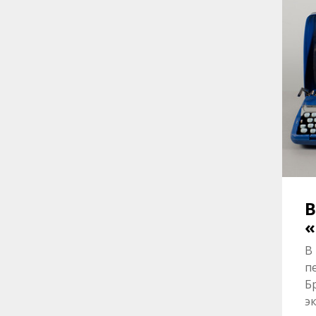
В
«
В
п
Б
э