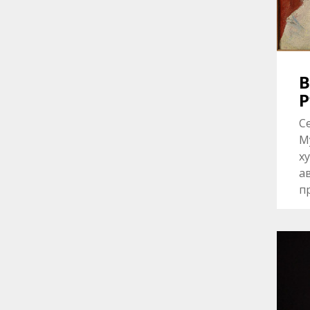
В
Р
С
М
х
а
п