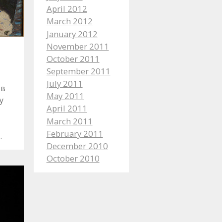
April 2012
March 2012
January 2012
November 2011
October 2011
September 2011
July 2011
в
May 2011
у
April 2011
March 2011
February 2011
…
December 2010
October 2010