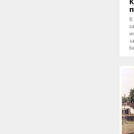
К
В
з
и
з
б