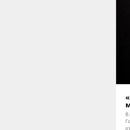
«
м
В
Г
о