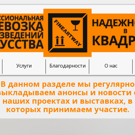
Услуги
Благодарности
О нас
В данном разделе мы регулярно
выкладываем анонсы и новости 
наших проектах и выставках, в
которых принимаем участие.