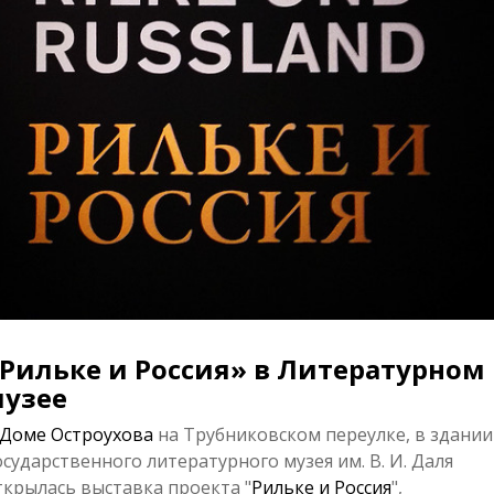
Рильке и Россия» в Литературном
узее
Доме Остроухова
на Трубниковском переулке, в здании
осударственного литературного музея им. В. И. Даля
ткрылась выставка проекта "
Рильке и Россия
",