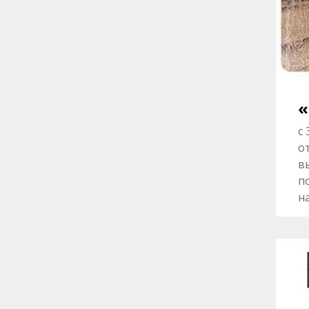
«
с
о
в
п
н