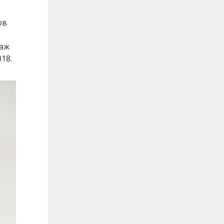
ов
таж
18.