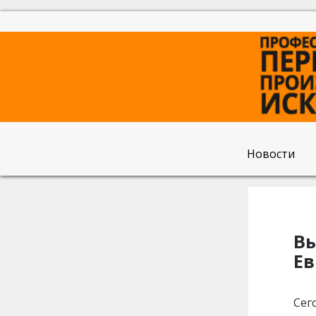
Новости
Вы
Ев
Сег