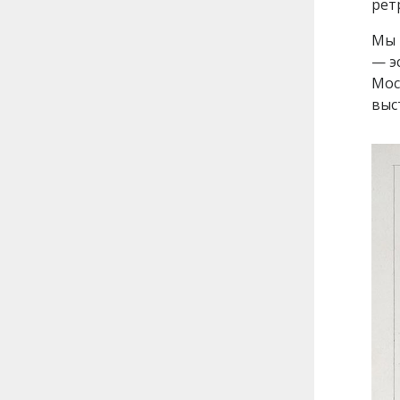
рет
Мы 
— э
Мос
выс